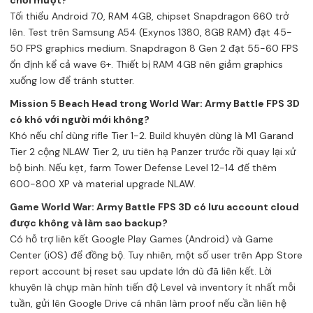
chơi mượt?
Tối thiểu Android 7.0, RAM 4GB, chipset Snapdragon 660 trở
lên. Test trên Samsung A54 (Exynos 1380, 8GB RAM) đạt 45-
50 FPS graphics medium. Snapdragon 8 Gen 2 đạt 55-60 FPS
ổn định kể cả wave 6+. Thiết bị RAM 4GB nên giảm graphics
xuống low để tránh stutter.
Mission 5 Beach Head trong World War: Army Battle FPS 3D
có khó với người mới không?
Khó nếu chỉ dùng rifle Tier 1-2. Build khuyên dùng là M1 Garand
Tier 2 cộng NLAW Tier 2, ưu tiên hạ Panzer trước rồi quay lại xử
bộ binh. Nếu kẹt, farm Tower Defense Level 12-14 để thêm
600-800 XP và material upgrade NLAW.
Game World War: Army Battle FPS 3D có lưu account cloud
được không và làm sao backup?
Có hỗ trợ liên kết Google Play Games (Android) và Game
Center (iOS) để đồng bộ. Tuy nhiên, một số user trên App Store
report account bị reset sau update lớn dù đã liên kết. Lời
khuyên là chụp màn hình tiến độ Level và inventory ít nhất mỗi
tuần, gửi lên Google Drive cá nhân làm proof nếu cần liên hệ