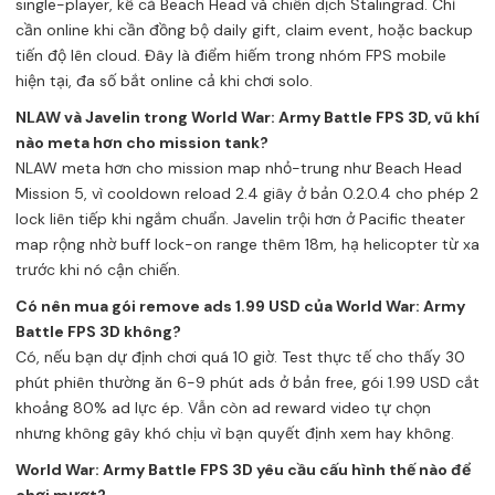
single-player, kể cả Beach Head và chiến dịch Stalingrad. Chỉ
cần online khi cần đồng bộ daily gift, claim event, hoặc backup
tiến độ lên cloud. Đây là điểm hiếm trong nhóm FPS mobile
hiện tại, đa số bắt online cả khi chơi solo.
NLAW và Javelin trong World War: Army Battle FPS 3D, vũ khí
nào meta hơn cho mission tank?
NLAW meta hơn cho mission map nhỏ-trung như Beach Head
Mission 5, vì cooldown reload 2.4 giây ở bản 0.2.0.4 cho phép 2
lock liên tiếp khi ngắm chuẩn. Javelin trội hơn ở Pacific theater
map rộng nhờ buff lock-on range thêm 18m, hạ helicopter từ xa
trước khi nó cận chiến.
Có nên mua gói remove ads 1.99 USD của World War: Army
Battle FPS 3D không?
Có, nếu bạn dự định chơi quá 10 giờ. Test thực tế cho thấy 30
phút phiên thường ăn 6-9 phút ads ở bản free, gói 1.99 USD cắt
khoảng 80% ad lực ép. Vẫn còn ad reward video tự chọn
nhưng không gây khó chịu vì bạn quyết định xem hay không.
World War: Army Battle FPS 3D yêu cầu cấu hình thế nào để