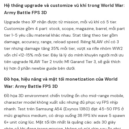
Hệ thống upgrade và customize vũ khí trong World War:
Army Battle FPS 3D
Upgrade theo XP nhận được từ mission, mỗi vũ khí có 5 tier.
Customize gồm 4 part: stock, scope, magazine, barrel, mỗi part
tier 1-5 yêu cầu material khác nhau. Stat tăng theo tier gồm
damage, accuracy, range, reload speed. Riêng NLAW chỉ có 3
tier nhưng damage tăng 35% mỗi tier, vượt xa rifle nhóm WW2
vốn chỉ +12-15% mỗi tier. Đây là lý do mình khuyên người mới ưu
tiên upgrade NLAW Tier 2 trước M1 Garand Tier 3, sẽ giải thích
kỹ hơn ở phần newbie guide bên dưới.
Đồ họa, hiệu năng và mặt tối monetization của World
War: Army Battle FPS 3D
Đồ họa 3D environment chiến trường ổn cho mid-range mobile,
character model không xuất sắc nhưng đủ phục vụ FPS nhịp
nhanh. Test trên Samsung A54 (Exynos 1380) đạt 45-50 FPS ở
mức graphics medium, có drop xuống 38 FPS khi wave 5 spawn
6+ unit cùng lúc. Mặt tối lớn nhất là quảng cáo: ads 30 giây
chèn cả khi đang trong mission, không có nút skip sau 5s như