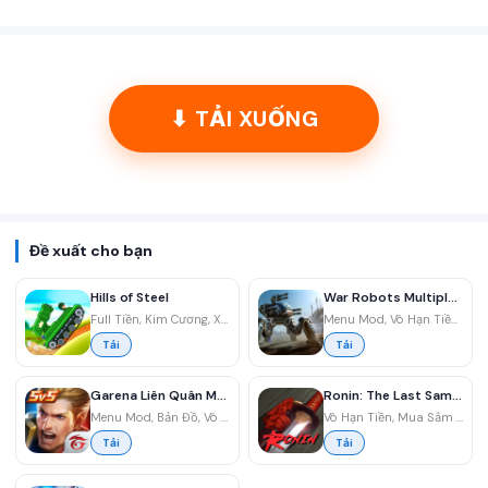
⬇ TẢI XUỐNG
Đề xuất cho bạn
Hills of Steel
War Robots Multiplayer Battles
Full Tiền, Kim Cương, Xe Tăng, Không Quảng Cáo
Menu Mod, Vô Hạn Tiền, Full Vàng, Tốc Độ
Tải
Tải
Garena Liên Quân Mobile
Ronin: The Last Samurai
Menu Mod, Bản Đồ, Vô Hạn Tiền, Quân Huy
Vô Hạn Tiền, Mua Sắm Miễn Phí, Vô Hiệu Địch, Sát Thương Cao
Tải
Tải