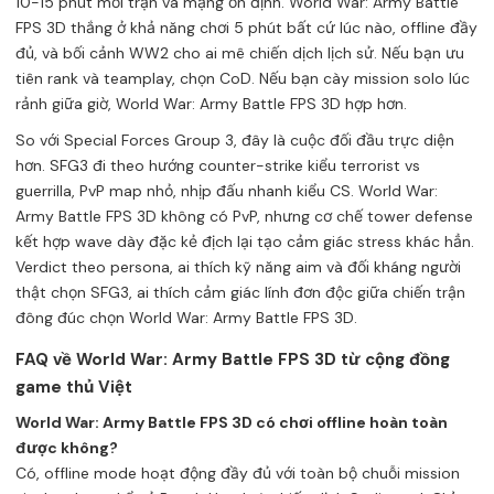
10-15 phút mỗi trận và mạng ổn định. World War: Army Battle
FPS 3D thắng ở khả năng chơi 5 phút bất cứ lúc nào, offline đầy
đủ, và bối cảnh WW2 cho ai mê chiến dịch lịch sử. Nếu bạn ưu
tiên rank và teamplay, chọn CoD. Nếu bạn cày mission solo lúc
rảnh giữa giờ, World War: Army Battle FPS 3D hợp hơn.
So với Special Forces Group 3, đây là cuộc đối đầu trực diện
hơn. SFG3 đi theo hướng counter-strike kiểu terrorist vs
guerrilla, PvP map nhỏ, nhịp đấu nhanh kiểu CS. World War:
Army Battle FPS 3D không có PvP, nhưng cơ chế tower defense
kết hợp wave dày đặc kẻ địch lại tạo cảm giác stress khác hẳn.
Verdict theo persona, ai thích kỹ năng aim và đối kháng người
thật chọn SFG3, ai thích cảm giác lính đơn độc giữa chiến trận
đông đúc chọn World War: Army Battle FPS 3D.
FAQ về World War: Army Battle FPS 3D từ cộng đồng
game thủ Việt
World War: Army Battle FPS 3D có chơi offline hoàn toàn
được không?
Có, offline mode hoạt động đầy đủ với toàn bộ chuỗi mission