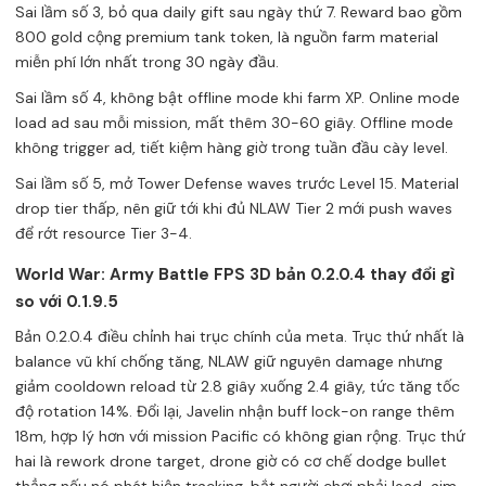
Sai lầm số 3, bỏ qua daily gift sau ngày thứ 7. Reward bao gồm
800 gold cộng premium tank token, là nguồn farm material
miễn phí lớn nhất trong 30 ngày đầu.
Sai lầm số 4, không bật offline mode khi farm XP. Online mode
load ad sau mỗi mission, mất thêm 30-60 giây. Offline mode
không trigger ad, tiết kiệm hàng giờ trong tuần đầu cày level.
Sai lầm số 5, mở Tower Defense waves trước Level 15. Material
drop tier thấp, nên giữ tới khi đủ NLAW Tier 2 mới push waves
để rớt resource Tier 3-4.
World War: Army Battle FPS 3D bản 0.2.0.4 thay đổi gì
so với 0.1.9.5
Bản 0.2.0.4 điều chỉnh hai trục chính của meta. Trục thứ nhất là
balance vũ khí chống tăng, NLAW giữ nguyên damage nhưng
giảm cooldown reload từ 2.8 giây xuống 2.4 giây, tức tăng tốc
độ rotation 14%. Đổi lại, Javelin nhận buff lock-on range thêm
18m, hợp lý hơn với mission Pacific có không gian rộng. Trục thứ
hai là rework drone target, drone giờ có cơ chế dodge bullet