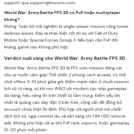
support qua
support@horusvn.com
.
World War: Army Battle FPS 3D có PvP hoặc multiplayer
không?
Không. Toàn bộ trải nghiệm là single-player mission cộng tower
defense waves. Đây là khác biệt cốt lõi so với Call of Duty
Mobile hoặc Special Forces Group 3. Nếu bạn cần PvP đối
kháng, game này không phù hợp.
Verdict cuối cùng cho World War: Army Battle FPS 3D
World War: Army Battle FPS 3D là FPS solo mission đáng cài
cho ai muốn cảm giác Thế chiến 2 phong cách arcade, có thể
chơi offline 5-10 phút giữa giờ. Điểm mạnh nằm ở chuỗi mission
lịch sử rõ ràng, vũ khí mix WW2 với modern tạo nhịp gameplay
đa dạng, hiệu năng ổn trên thiết bị tầm trung. Điểm yếu lớn
nhất là quảng cáo dày đặc ở bản free, cộng vấn đề đồng bộ
account chưa thật ổn định. Phù hợp với người chơi mê chiến
dịch lịch sử, ngại commit lâu và sẵn sàng chi 1.99 USD remove
ads. Không phù hợp với ai tìm PvP rank, esports, hoặc gameplay
15-20 phút mỗi phiên.