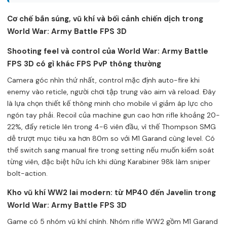
Cơ chế bắn súng, vũ khí và bối cảnh chiến dịch trong
World War: Army Battle FPS 3D
Shooting feel và control của World War: Army Battle
FPS 3D có gì khác FPS PvP thông thường
Camera góc nhìn thứ nhất, control mặc định auto-fire khi
enemy vào reticle, người chơi tập trung vào aim và reload. Đây
là lựa chọn thiết kế thông minh cho mobile vì giảm áp lực cho
ngón tay phải. Recoil của machine gun cao hơn rifle khoảng 20-
22%, đẩy reticle lên trong 4-6 viên đầu, vì thế Thompson SMG
dễ trượt mục tiêu xa hơn 80m so với M1 Garand cùng level. Có
thể switch sang manual fire trong setting nếu muốn kiểm soát
từng viên, đặc biệt hữu ích khi dùng Karabiner 98k làm sniper
bolt-action.
Kho vũ khí WW2 lai modern: từ MP40 đến Javelin trong
World War: Army Battle FPS 3D
Game có 5 nhóm vũ khí chính. Nhóm rifle WW2 gồm M1 Garand