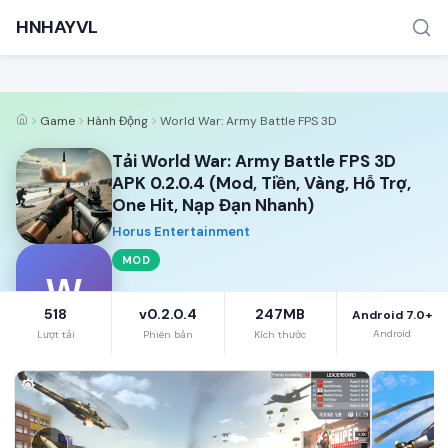
HNHAYVL
Game
Hành Động
World War: Army Battle FPS 3D
Tải World War: Army Battle FPS 3D
APK 0.2.0.4 (Mod, Tiền, Vàng, Hỗ Trợ,
One Hit, Nạp Đạn Nhanh)
Horus Entertainment
TÌM KIẾM PHỔ BIẾN
MOD
MOD APK
Game offline
Ứng dụng miễn phí
W
518
v0.2.0.4
247MB
Android 7.0+
Android
Lượt tải
Phiên bản
Kích thước