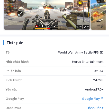
Thông tin
Tên
World War: Army Battle FPS 3D
Nhà phát hành
Horus Entertainment
Phiên bản
0.2.0.4
Kích thước
247MB
Yêu cầu
Android 7.0+
Google Play
Google Play ↗
Danh mục
Hành Động