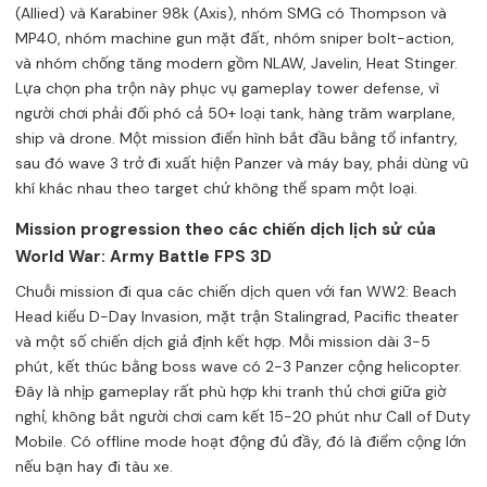
(Allied) và Karabiner 98k (Axis), nhóm SMG có Thompson và
MP40, nhóm machine gun mặt đất, nhóm sniper bolt-action,
và nhóm chống tăng modern gồm NLAW, Javelin, Heat Stinger.
Lựa chọn pha trộn này phục vụ gameplay tower defense, vì
người chơi phải đối phó cả 50+ loại tank, hàng trăm warplane,
ship và drone. Một mission điển hình bắt đầu bằng tổ infantry,
sau đó wave 3 trở đi xuất hiện Panzer và máy bay, phải dùng vũ
khí khác nhau theo target chứ không thể spam một loại.
Mission progression theo các chiến dịch lịch sử của
World War: Army Battle FPS 3D
Chuỗi mission đi qua các chiến dịch quen với fan WW2: Beach
Head kiểu D-Day Invasion, mặt trận Stalingrad, Pacific theater
và một số chiến dịch giả định kết hợp. Mỗi mission dài 3-5
phút, kết thúc bằng boss wave có 2-3 Panzer cộng helicopter.
Đây là nhịp gameplay rất phù hợp khi tranh thủ chơi giữa giờ
nghỉ, không bắt người chơi cam kết 15-20 phút như Call of Duty
Mobile. Có offline mode hoạt động đủ đầy, đó là điểm cộng lớn
nếu bạn hay đi tàu xe.