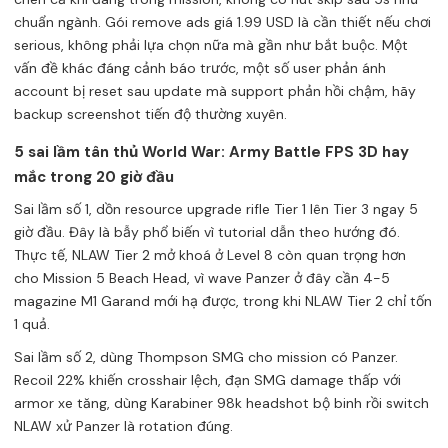
chuẩn ngành. Gói remove ads giá 1.99 USD là cần thiết nếu chơi
serious, không phải lựa chọn nữa mà gần như bắt buộc. Một
vấn đề khác đáng cảnh báo trước, một số user phản ánh
account bị reset sau update mà support phản hồi chậm, hãy
backup screenshot tiến độ thường xuyên.
5 sai lầm tân thủ World War: Army Battle FPS 3D hay
mắc trong 20 giờ đầu
Sai lầm số 1, dồn resource upgrade rifle Tier 1 lên Tier 3 ngay 5
giờ đầu. Đây là bẫy phổ biến vì tutorial dẫn theo hướng đó.
Thực tế, NLAW Tier 2 mở khoá ở Level 8 còn quan trọng hơn
cho Mission 5 Beach Head, vì wave Panzer ở đây cần 4-5
magazine M1 Garand mới hạ được, trong khi NLAW Tier 2 chỉ tốn
1 quả.
Sai lầm số 2, dùng Thompson SMG cho mission có Panzer.
Recoil 22% khiến crosshair lệch, đạn SMG damage thấp với
armor xe tăng, dùng Karabiner 98k headshot bộ binh rồi switch
NLAW xử Panzer là rotation đúng.