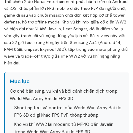
Thế chiến 2 do Horus Entertainment phát hành trên cả Android
và iOS. Khác phần lớn FPS mobile chạy theo PvP đa người chơi,
game đi sâu vào chuỗi mission chơi đơn kết hợp cơ chế tower
defense, hỗ trợ offline mode. Kho vũ khí mix giữa cổ điển WW2
và hiện đại như NLAW, Javelin, Heat Stinger, đó là điểm vừa lạ
vừa gây tranh cãi với cộng đồng yêu lịch sử. Bài review này viết
sau 32 giờ test trong 6 ngày trên Samsung A54 (Android 14,
RAM 8GB, chipset Exynos 1380), tập trung vào meta phòng thủ
wave và trade-off thực giữa rifle WW2 với vũ khí hạng nặng
hiện đại.
Mục lục
Cơ chế bắn súng, vũ khí và bối cảnh chiến dịch trong
World War: Army Battle FPS 3D
Shooting feel và control của World War: Army Battle
FPS 3D có gì khác FPS PvP thông thường
Kho vũ khí WW2 lai modern: từ MP40 đến Javelin
trong World War: Army Battle FPS 3D