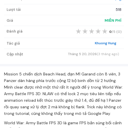
Lượt tải
518
Giá
MIỄN PHÍ
★
★
★
★
★
Đánh giá
0
/5 (
0
)
Tác giả
Khuong Hung
Cập nhật
Tháng 5 20, 2026
(3 tháng ago)
Mission 5 chiến dịch Beach Head, đạn M1 Garand còn 8 viên, 3
Panzer dàn hàng phía trước cộng 12 bộ binh dồn từ 2 hướng.
Mình clear được nhờ một thứ rất ít người để ý trong World War:
Army Battle FPS 3D: NLAW có thể lock 2 mục tiêu liên tiếp nếu
animation reload kết thúc trước giây thứ 1.4, đủ để hạ 1 Panzer
rồi quay sang xử lý đợt 2 mà không bị flank. Trick này không có
trong tutorial, cũng không thấy trong mô tả Google Play.
World War: Army Battle FPS 3D là game FPS bắn súng bối cảnh