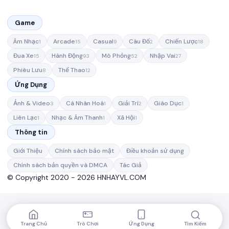
Game
Âm Nhạc
Arcade
Casual
Câu Đố
Chiến Lược
1
15
9
2
18
Đua Xe
Hành Động
Mô Phỏng
Nhập Vai
15
93
52
27
Phiêu Lưu
Thể Thao
8
12
Ứng Dụng
Ảnh & Video
Cá Nhân Hoá
Giải Trí
Giáo Dục
3
1
2
1
Liên Lạc
Nhạc & Âm Thanh
Xã Hội
1
1
1
Thông tin
Giới Thiệu
Chính sách bảo mật
Điều khoản sử dụng
Chính sách bản quyền và DMCA
Tác Giả
© Copyright 2020 - 2026 HNHAYVL.COM
Trang Chủ
Trò Chơi
Ứng Dụng
Tìm Kiếm