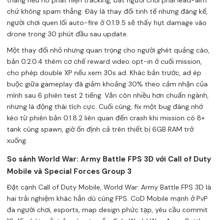
thẳng nếu nó phát hiện tracking, bắt người chơi phải lead-aim
chứ không spam thẳng. Đây là thay đổi tinh tế nhưng đáng kể,
người chơi quen lối auto-fire ở 0.1.9.5 sẽ thấy hụt damage vào
drone trong 30 phút đầu sau update.
Một thay đổi nhỏ nhưng quan trọng cho người ghét quảng cáo,
bản 0.2.0.4 thêm cơ chế reward video opt-in ở cuối mission,
cho phép double XP nếu xem 30s ad. Khác bản trước, ad ép
buộc giữa gameplay đã giảm khoảng 30% theo cảm nhận của
mình sau 6 phiên test 2 tiếng. Vẫn còn nhiều hơn chuẩn ngành,
nhưng là động thái tích cực. Cuối cùng, fix một bug đáng nhớ
kéo từ phiên bản 0.1.8.2 liên quan đến crash khi mission có 8+
tank cùng spawn, giờ ổn định cả trên thiết bị 6GB RAM trở
xuống.
So sánh World War: Army Battle FPS 3D với Call of Duty
Mobile và Special Forces Group 3
Đặt cạnh Call of Duty Mobile, World War: Army Battle FPS 3D là
hai trải nghiệm khác hẳn dù cùng FPS. CoD Mobile mạnh ở PvP
đa người chơi, esports, map design phức tạp, yêu cầu commit